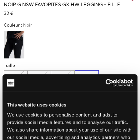
NOIR
G NSW FAVORITES GX HW LEGGING
-
FILLE
32 €
Couleur
:
Noir
Taille
S
M
L
XL
128-137cm
137-147cm
147-158cm
158-170cm
This website uses cookies
Taille perçue
We use cookies to personalise content and ads, to
Petit
Parfait
Grande
provide social media features and to analyse our traffic.
We also share information about your use of our site with
our social media, advertising and analytics partners who