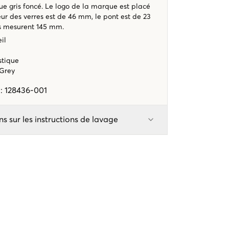
e gris foncé. Le logo de la marque est placé
geur des verres est de 46 mm, le pont est de 23
s mesurent 145 mm.
il
stique
 Grey
e
:
128436-001
ns sur les instructions de lavage