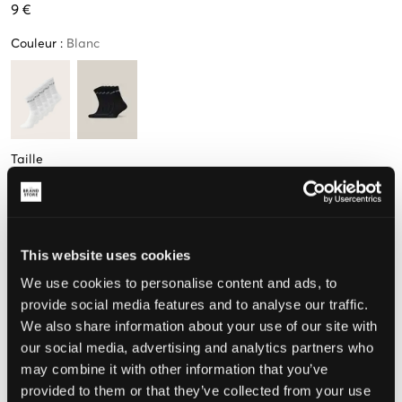
9 €
Couleur
:
Blanc
Taille
33/37
38/43
This website uses cookies
Taille perçue
We use cookies to personalise content and ads, to
provide social media features and to analyse our traffic.
Petit
Parfait
Grande
We also share information about your use of our site with
our social media, advertising and analytics partners who
may combine it with other information that you’ve
CHOISIR LA TAILLE
provided to them or that they’ve collected from your use