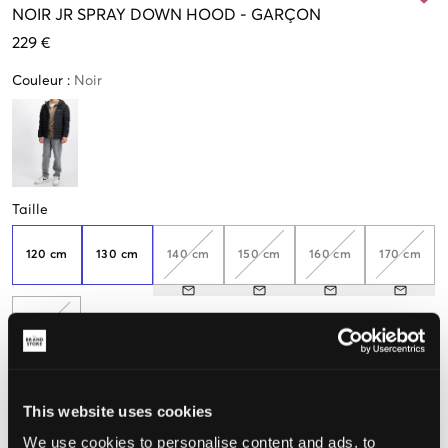
NOIR
JR SPRAY DOWN HOOD
-
GARÇON
229 €
Couleur
:
Noir
Taille
120 cm
130 cm
140 cm
150 cm
160 cm
170 cm
176 cm
This website uses cookies
Taille perçue
We use cookies to personalise content and ads, to