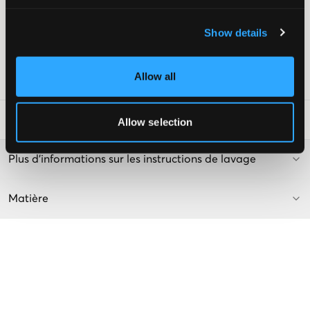
Poches zippées
Poche intérieure
Show details
Fin élastique caché aux poignets
Couleur : Black
Allow all
Numéro d'article
:
110310-001
Conseils de lavage
:
Allow selection
Plus d'informations sur les instructions de lavage
Matière