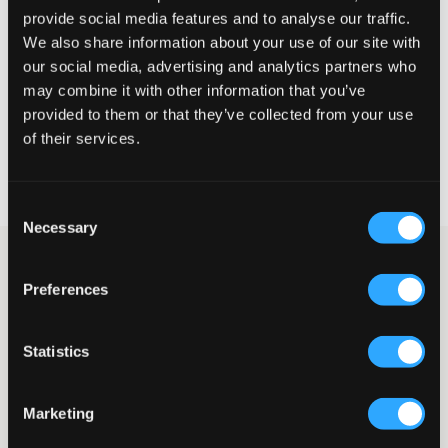
Petit
Parfait
Grande
provide social media features and to analyse our traffic.
We also share information about your use of our site with
our social media, advertising and analytics partners who
may combine it with other information that you’ve
CHOISIR LA TAILLE
provided to them or that they’ve collected from your use
of their services.
Livraison gratuite à partir de 69 €
Garantie de remboursement pendant 60 jours
Livraisons rapides
Consent
Necessary
Selection
Doudoune légère de Sail Racing en noir. La veste est dotée
d’une capuche fixe, de poches zippées sur le devant ainsi que
Preferences
d’une poche intérieure. Le logo est imprimé sur un côté de la
poitrine et la veste présente un fin élastique caché aux poignets.
La veste est coupe-vent et respirante. Le rembourrage de la
Statistics
veste est composé de 80% de duvet et 20% de plumes.
Veste
Échelle de chaleur 2/4
Marketing
Capuche fixe
Logo imprimé