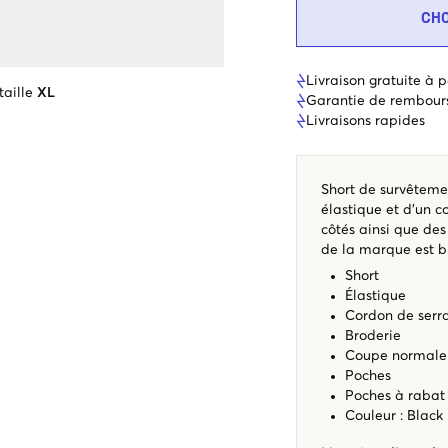
CH
Livraison gratuite à p
taille
XL
Garantie de rembour
Livraisons rapides
Short de survêtemen
élastique et d’un c
côtés ainsi que des
de la marque est b
Short
Élastique
Cordon de serr
Broderie
Coupe normale
Poches
Poches à raba
Couleur : Black