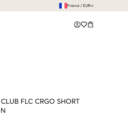
GARANTIE DE REMBOURSE
France
/
EUR
Market switch
 CLUB FLC CRGO SHORT
ON