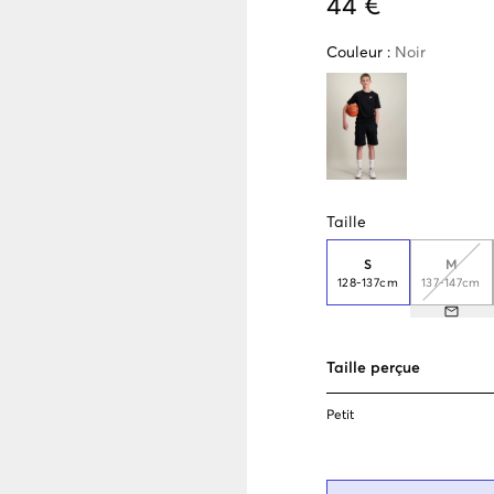
44 €
Couleur
:
Noir
Taille
S
M
128-137cm
137-147cm
Taille perçue
Petit