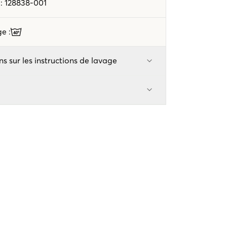
e
:
128838-001
age
:
ns sur les instructions de lavage