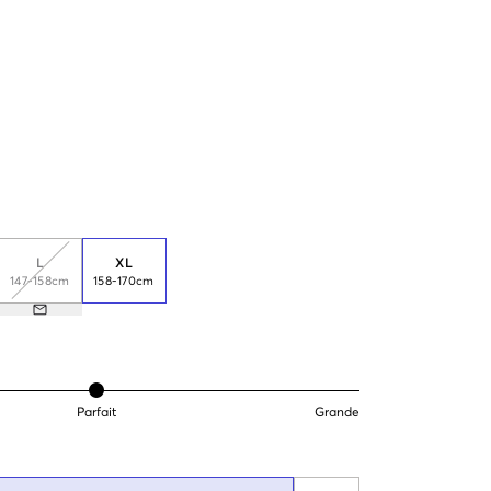
L
XL
147-158cm
158-170cm
Parfait
Grande