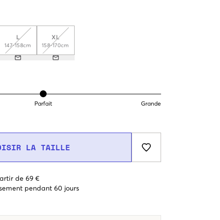
L
XL
147-158cm
158-170cm
Parfait
Grande
OISIR LA TAILLE
artir de 69 €
sement pendant 60 jours