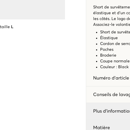
Short de survêtemen
élastique et d’un c
les côtés. Le logo 
Associez-le volont
taille
L
Short de survê
Élastique
Cordon de serr
Poches
Broderie
Coupe normale
Couleur : Black
Numéro d'articl
Conseils de lav
Plus d'informatio
Matière