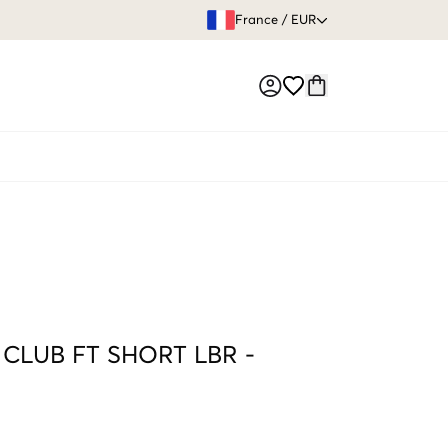
GARANTIE DE REMBOURSE
France
/
EUR
Market switch
CLUB FT SHORT LBR
-