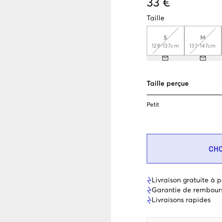
33 €
Taille
S
M
128-137cm
137-147cm
Taille perçue
Petit
CH
Livraison gratuite à p
Garantie de rembour
Livraisons rapides