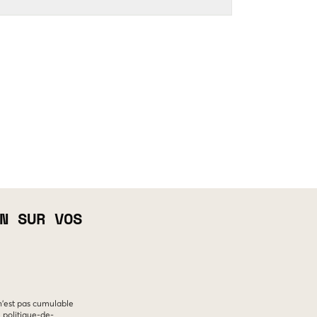
N SUR VOS
 n'est pas cumulable
e
politique-de-