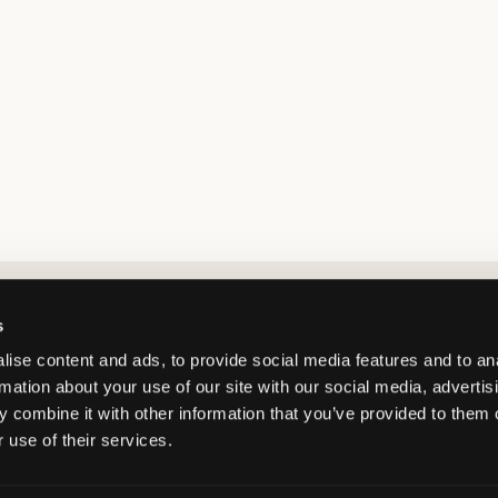
Market switcher
s
ise content and ads, to provide social media features and to an
rmation about your use of our site with our social media, advertis
 combine it with other information that you’ve provided to them o
 use of their services.
France
/
EUR