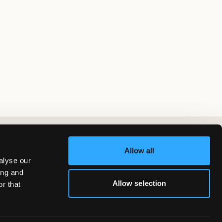
Allow all
alyse our
ing and
Allow selection
r that