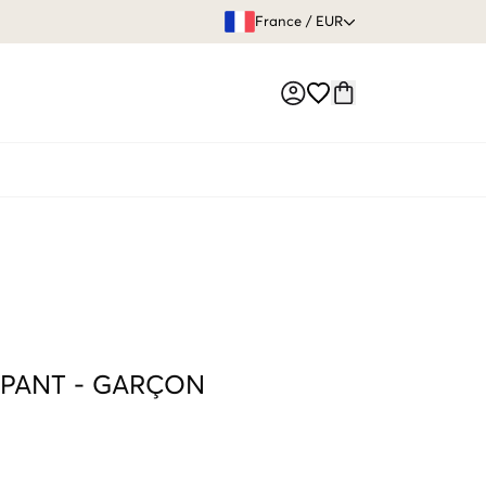
GARANTIE DE REMBOURSE
France
/
EUR
Market switch
 PANT
-
GARÇON