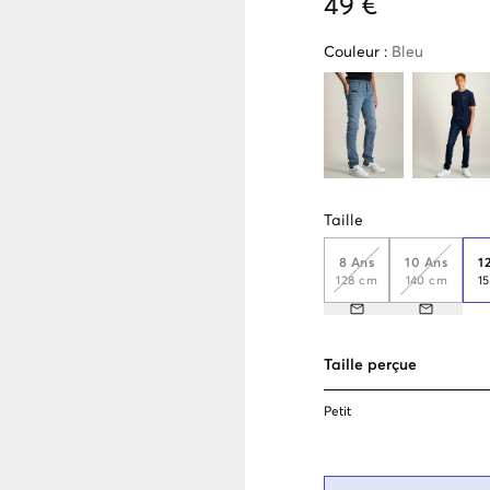
49 €
Couleur
:
Bleu
Taille
8 Ans
10 Ans
1
128 cm
140 cm
1
Taille perçue
Petit