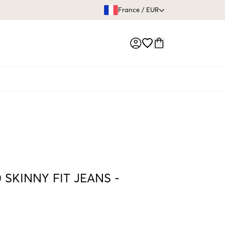
GARANTIE DE REMBOURSE
France
/
EUR
Market switch
0 SKINNY FIT JEANS
-