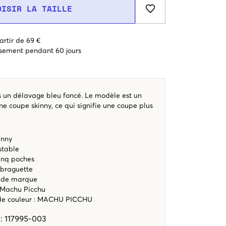
OISIR LA TAILLE
artir de 69 €
sement pendant 60 jours
s un délavage bleu foncé. Le modèle est un
e coupe skinny, ce qui signifie une coupe plus
inny
ustable
inq poches
 braguette
e de marque
 Machu Picchu
ode couleur
:
MACHU PICCHU
e
:
117995-003