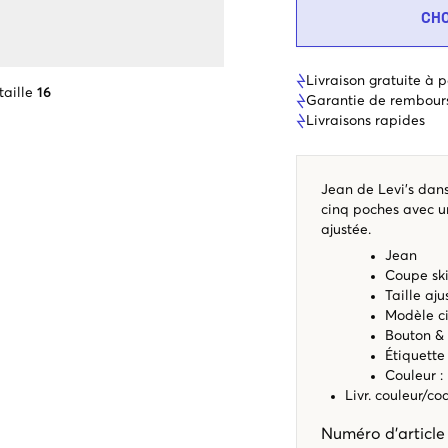
CH
Livraison gratuite à p
taille
16
Garantie de rembour
Livraisons rapides
Jean de Levi's dan
cinq poches avec un
ajustée.
Jean
Coupe sk
Taille aj
Modèle c
Bouton &
Étiquett
Couleur :
Livr. couleur/c
Numéro d'articl