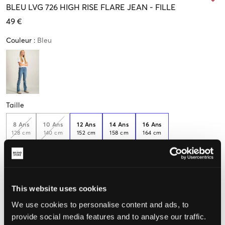
BLEU
LVG 726 HIGH RISE FLARE JEAN
-
FILLE
49 €
Couleur
:
Bleu
Taille
8 Ans
10 Ans
12 Ans
14 Ans
16 Ans
128 cm
140 cm
152 cm
158 cm
164 cm
Taille perçue
This website uses cookies
Petit
Parfait
Grande
We use cookies to personalise content and ads, to
provide social media features and to analyse our traffic.