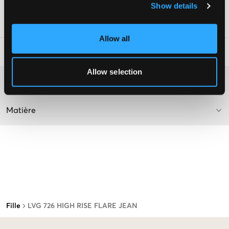
Livr. couleur/code couleur
:
CLEAN GETAWAY
Show details
Numéro d'article
:
117873-002
Allow all
Conseils de lavage
:
Allow selection
Plus d'informations sur les instructions de lavage
Matière
Fille
LVG 726 HIGH RISE FLARE JEAN