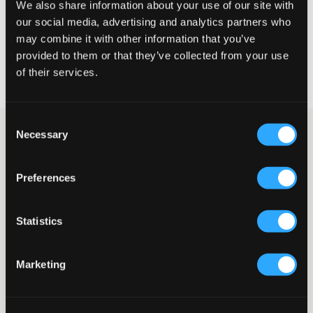
We also share information about your use of our site with
CHOISIR LA TAILLE
our social media, advertising and analytics partners who
may combine it with other information that you’ve
provided to them or that they’ve collected from your use
Livraison gratuite à partir de 69 €
of their services.
Garantie de remboursement pendant 60 jours
Livraisons rapides
Consent
Jean évasé de Levi's, modèle "725 Flare". Le jean a une taille
Necessary
Selection
haute et une coupe ajustée en haut, puis évasée vers le bas. La
taille est ajustable à l'aide d'un élastique à l'intérieur. La
braguette se compose d'un bouton et d'une fermeture éclair. Un
Preferences
jean évasé fait partie des grandes tendances de l'hiver.
Jean
Statistics
Modèle à cinq poches
Jambes évasées
Coupe ajustée
Taille haute
Marketing
Braguette avec bouton et fermeture éclair
Taille ajustable
Couleur : Ocean Getaway