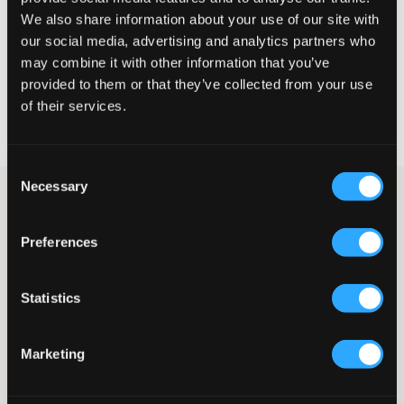
We also share information about your use of our site with
our social media, advertising and analytics partners who
CHOISIR LA TAILLE
may combine it with other information that you’ve
provided to them or that they’ve collected from your use
of their services.
Livraison gratuite à partir de 69 €
Garantie de remboursement pendant 60 jours
Livraisons rapides
Consent
Necessary
Selection
Cardigan en maille bleu marine de Polo Ralph Lauren. Le logo
de la marque est brodé en blanc et placé sur la poitrine. Le
cardigan a un col rond et une coupe ajustée. Des boutons blancs
Preferences
se trouvent à l'avant. C'est un véritable classique qui peut être
porté aussi bien au quotidien que pour des occasions plus
formelles.
Statistics
Cardigan
Maille
Broderie
Marketing
Boutons
Col rond
Coupe ajustée