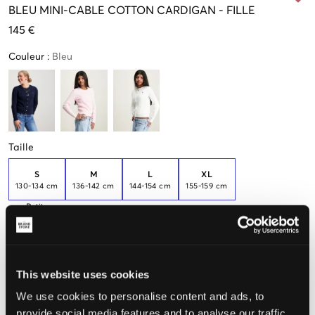
BLEU
MINI-CABLE COTTON CARDIGAN
-
FILLE
145 €
Couleur
:
Bleu
Taille
S
M
L
XL
130-134 cm
136-142 cm
144-154 cm
155-159 cm
Petite
quantité
en stock
Taille perçue
This website uses cookies
Petit
Parfait
Grande
We use cookies to personalise content and ads, to
provide social media features and to analyse our traffic.