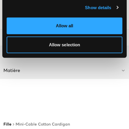
Couleur : Hunter Navy
Show details
Livr. couleur/code couleur
:
HUNTER NAVY
Numéro d'article
:
114815-002
Allow all
Conseils de lavage
:
Allow selection
Plus d'informations sur les instructions de lavage
Matière
Fille
Mini-Cable Cotton Cardigan