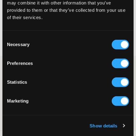
may combine it with other information that you’ve
provided to them or that they’ve collected from your use
CHOISIR LA TAILLE
of their services.
Livraison gratuite à partir de 69 €
Consent
Garantie de remboursement pendant 60 jours
Necessary
Selection
Livraisons rapides
Preferences
Pull en maille gris clair de LMTD. Le pull a un col rond et une
coupe normale. Un pull en maille gris clair n’est jamais une
mauvaise idée à avoir dans sa garde-robe.
Statistics
Pull
En maille
Col rond
Marketing
Coupe normale
Couleur : Grey Melange
Numéro d'article
:
131455-002
Show details