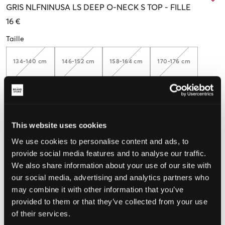
GRIS
NLFNINUSA LS DEEP O-NECK S TOP
-
FILLE
16 €
Taille
134-140 cm
146-152 cm
158-164 cm
170-176 cm
Taille perçue
This website uses cookies
Petit
Parfait
Grande
We use cookies to personalise content and ads, to
provide social media features and to analyse our traffic.
We also share information about your use of our site with
CHOISIR LA TAILLE
our social media, advertising and analytics partners who
may combine it with other information that you’ve
provided to them or that they’ve collected from your use
Livraison gratuite à partir de 69 €
of their services.
Garantie de remboursement pendant 60 jours
Livraisons rapides