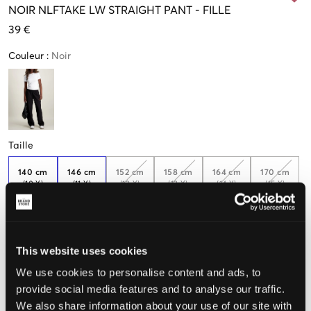
NOIR
NLFTAKE LW STRAIGHT PANT
-
FILLE
39 €
Couleur
:
Noir
Taille
140 cm
146 cm
152 cm
158 cm
164 cm
170 cm
(10 Y)
(11 Y)
(12 Y)
(13 Y)
(14 Y)
(15 Y)
176 cm
(16 Y)
This website uses cookies
We use cookies to personalise content and ads, to
Taille perçue
provide social media features and to analyse our traffic.
We also share information about your use of our site with