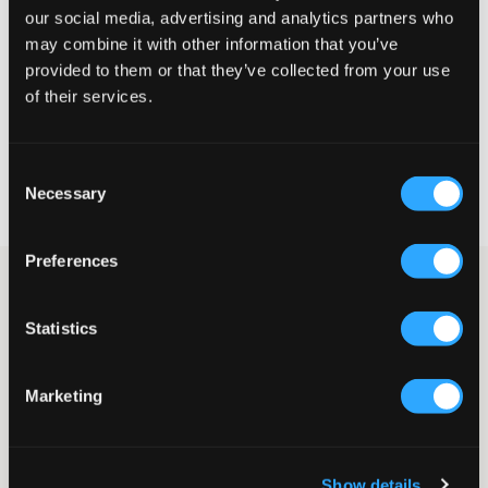
Petit
Parfait
Grande
our social media, advertising and analytics partners who
may combine it with other information that you’ve
provided to them or that they’ve collected from your use
of their services.
CHOISIR LA TAILLE
Consent
Livraison gratuite à partir de 69 €
Necessary
Selection
Garantie de remboursement pendant 60 jours
Livraisons rapides
Preferences
Jean noir de LMTD. À la taille, des liens réglables. La coupe est
droite et décontractée, avec des poches sur les côtés. Une paire
Statistics
de jeans à porter aussi bien au quotidien que pour des
occasions plus habillées.
Pantalon
Marketing
Coupe droite
Taille réglable
Poches latérales
Couleur : Black
Show details