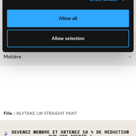
Numéro d'article
:
124411-001
Allow all
Conseils de lavage
:
Allow selection
Plus d'informations sur les instructions de lavage
Matière
Fille
NLFTAKE LW STRAIGHT PANT
DEVENEZ MEMBRE ET OBTENEZ 10 % DE RÉDUCTION