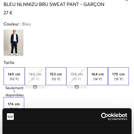
BLEU
NLNNIZU BRU SWEAT PANT
-
GARÇON
27 €
Couleur
:
Bleu
Taille
140 cm
146 cm
152 cm
158 cm
164 cm
170 cm
(10 Y)
(11 Y)
(12 Y)
(13 Y)
(14 Y)
(15 Y)
Seulement
1
disponibles
176 cm
(16 Y)
Seulement
3
disponibles