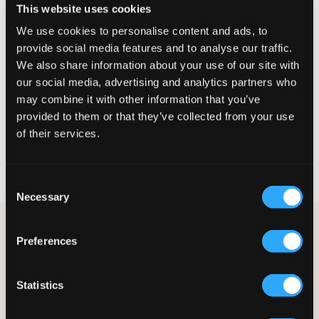
This website uses cookies
Taille perçue
We use cookies to personalise content and ads, to
provide social media features and to analyse our traffic.
Petit
Parfait
Grande
We also share information about your use of our site with
our social media, advertising and analytics partners who
may combine it with other information that you’ve
CHOISIR LA TAILLE
provided to them or that they’ve collected from your use
of their services.
Livraison gratuite à partir de 69 €
Garantie de remboursement pendant 60 jours
Consent
Livraisons rapides
Necessary
Selection
Pantalon de survêtement bleu foncé de LMTD. Le pantalon a
Preferences
des poches latérales et la taille est dotée d’un élastique et d’un
cordon de serrage. La taille est ajustable à l’intérieur afin
d’assurer une coupe aussi bonne et confortable que possible. Ce
pantalon est à la fois élégant et confortable.
Statistics
Pantalon de survêtement
Poches latérales