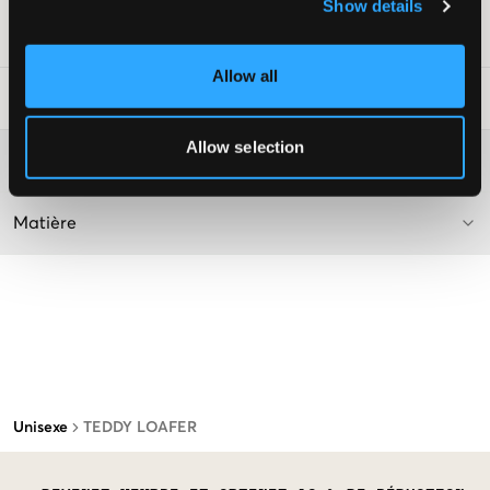
Show details
Numéro d'article
:
131449-001
Allow all
Conseils de lavage
:
Allow selection
Plus d'informations sur les instructions de lavage
Matière
Unisexe
TEDDY LOAFER