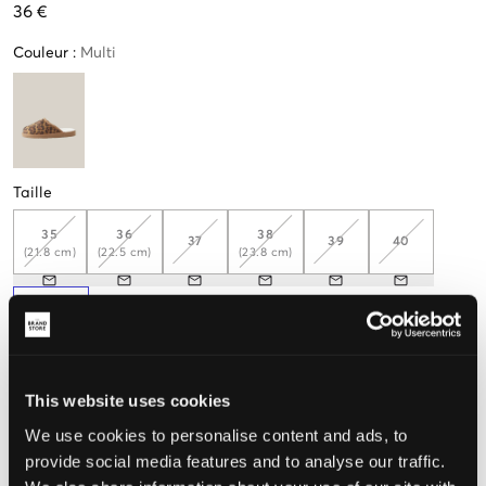
36 €
Couleur
:
Multi
Taille
35
36
38
37
39
40
(21.8 cm)
(22.5 cm)
(23.8 cm)
41
(25.8 cm)
Seulement
1
disponibles
This website uses cookies
Mesurez votre pied pour trouver la taille qui vous convient
We use cookies to personalise content and ads, to
provide social media features and to analyse our traffic.
Taille perçue