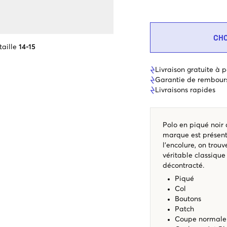
CH
taille
14-15
Livraison gratuite à p
Garantie de rembour
Livraisons rapides
Polo en piqué noir
marque est présent 
l’encolure, on trou
véritable classique
décontracté.
Piqué
Col
Boutons
Patch
Coupe normal