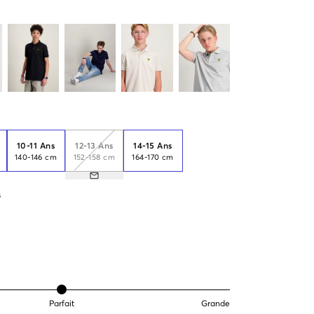
10-11 Ans
12-13 Ans
14-15 Ans
140-146 cm
152-158 cm
164-170 cm
s
Parfait
Grande