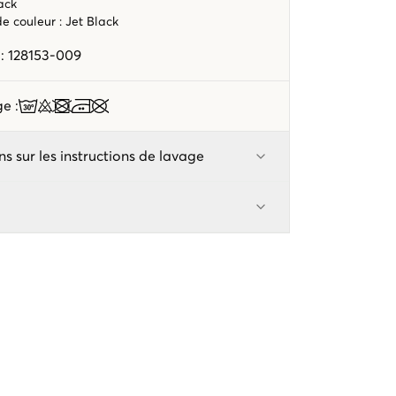
ack
ode couleur
:
Jet Black
e
:
128153-009
age
:
ns sur les instructions de lavage