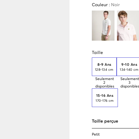
Couleur
:
Noir
Taille
8-9 Ans
9-10 Ans
128-134 cm
134-140 cm
Seulement
Seulement
2
3
disponibles
disponible
15-16 Ans
170-176 cm
Taille perçue
Petit