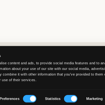
Market switcher
s
ise content and ads, to provide social media features and to an
rmation about your use of our site with our social media, advertis
 combine it with other information that you’ve provided to them o
 use of their services.
France
/
EUR
© Copyright 2026 Kids Brand Store AB
Preferences
Statistics
Marketing