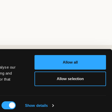
Allow all
alyse our
ing and
Allow selection
r that
Show details