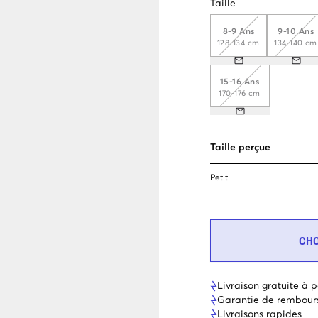
Taille
8-9 Ans
9-10 Ans
128-134 cm
134-140 cm
15-16 Ans
170-176 cm
Taille perçue
Petit
CH
Livraison gratuite à p
Garantie de rembour
Livraisons rapides