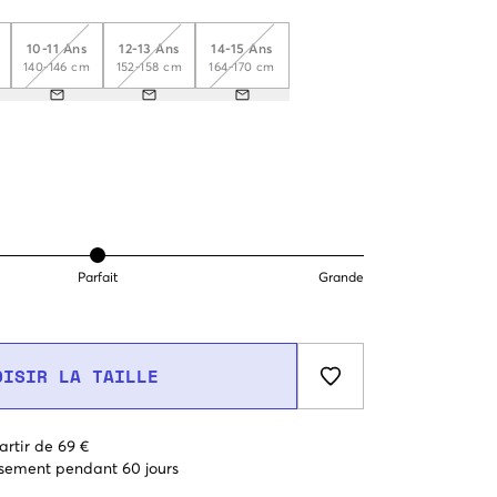
10-11 Ans
12-13 Ans
14-15 Ans
140-146 cm
152-158 cm
164-170 cm
Parfait
Grande
OISIR LA TAILLE
artir de 69 €
sement pendant 60 jours