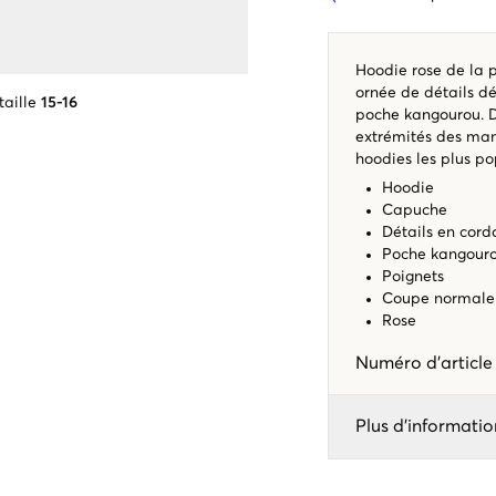
Hoodie rose de la 
ornée de détails dé
taille
15-16
poche kangourou. D
extrémités des man
hoodies les plus po
Hoodie
Capuche
Détails en cord
Poche kangour
Poignets
Coupe normale
Rose
Numéro d'articl
Plus d'informatio