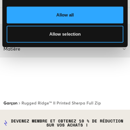
Allow all
Conseils de lavage
:
Plus d'informations sur les instructions de lavage
Allow selection
Matière
Garçon
Rugged Ridge™ II Printed Sherpa Full Zip
DEVENEZ MEMBRE ET OBTENEZ 10 % DE RÉDUCTION
SUR VOS ACHATS !