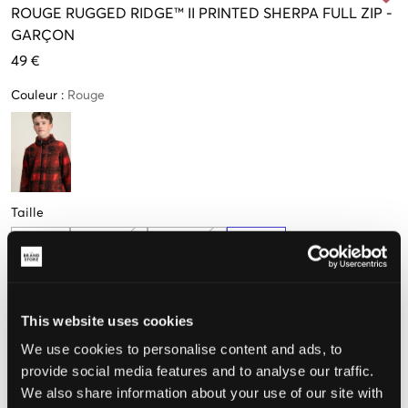
ROUGE
RUGGED RIDGE™ II PRINTED SHERPA FULL ZIP
-
GARÇON
49 €
Couleur
:
Rouge
Taille
S
M
L
XL
(132 cm)
(141-148 cm)
(156-162 cm)
(168 cm)
Seulement
1
disponibles
This website uses cookies
We use cookies to personalise content and ads, to
Taille perçue
provide social media features and to analyse our traffic.
We also share information about your use of our site with
Petit
Parfait
Grande