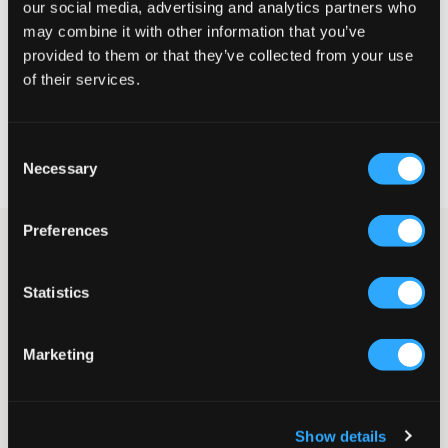
our social media, advertising and analytics partners who
may combine it with other information that you’ve
provided to them or that they’ve collected from your use
CHOISIR LA TAILLE
of their services.
Livraison gratuite à partir de 69 €
Consent
Garantie de remboursement pendant 60 jours
Necessary
Selection
Livraisons rapides
Preferences
Veste teddy à carreaux de la marque Columbia. Une fermeture
éclair se trouve à l'avant et deux poches sont situées à côté. Le
logo de la marque est brodé et placé sur la poitrine.
Statistics
Veste teddy
Fermeture éclair
Broderie
Marketing
Poches
Poignets côtelés aux extrémités des manches
Couleur : Red/Black
Show details
Numéro d'article
:
131767-001