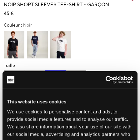
NOIR
SHORT SLEEVES TEE-SHIRT
-
GARÇON
45 €
Couleur
:
Noir
Taille
10 Ans
12 Ans
14 Ans
16 Ans
138cm
150cm
162cm
174cm
This website uses cookies
Taille perçue
We use cookies to personalise content and ads, to
provide social media features and to analyse our traffic.
Petit
Parfait
Grande
We also share information about your use of our site with
our social media, advertising and analytics partners who