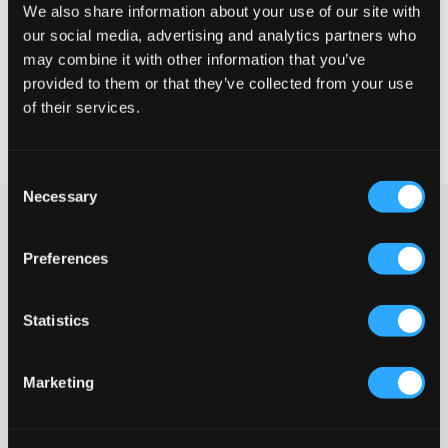
We also share information about your use of our site with
our social media, advertising and analytics partners who
CHOISIR LA TAILLE
may combine it with other information that you’ve
provided to them or that they’ve collected from your use
of their services.
Livraison gratuite à partir de 69 €
Garantie de remboursement pendant 60 jours
Livraisons rapides
Consent
Necessary
Selection
Jean de Gina Tricot Young dans une coupe droite. La taille est
mi-haute et ajustable à l’intérieur pour que le pantalon soit
Preferences
aussi bien ajusté et confortable que possible. La braguette se
compose d’un bouton et d’une fermeture zippée. Ce modèle de
jean est parfait si l’on ne veut pas d’un jean trop slim, mais pas
trop large non plus.
Statistics
Jean
Coupe ample
Marketing
Taille mi-haute
Modèle à cinq poches
Taille ajustable
Bouton et braguette zippée