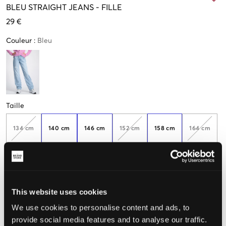
BLEU
STRAIGHT JEANS
-
FILLE
29 €
Couleur
:
Bleu
Taille
134 cm
140 cm
146 cm
152 cm
158 cm
164 cm
Petite
Seulement
Seulement
quantité
2
1
en stock
disponibles
disponibles
Taille perçue
This website uses cookies
We use cookies to personalise content and ads, to
Petit
Parfait
Grande
provide social media features and to analyse our traffic.