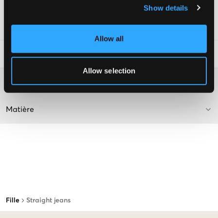
Show details
Couleur : Bleu clair
Numéro d'article
:
122477-001
Allow all
Conseils de lavage
:
Allow selection
Plus d'informations sur les instructions de lavage
Matière
Fille
Straight jeans