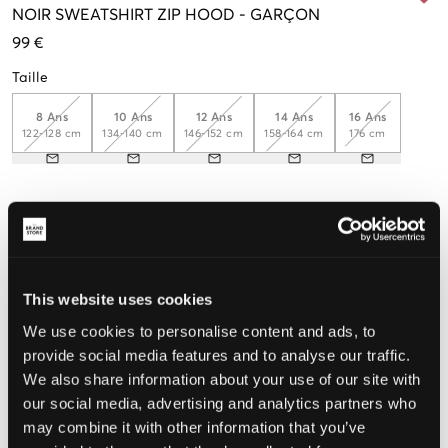
NOIR
SWEATSHIRT ZIP HOOD
-
GARÇON
99 €
Taille
8 Ans
10 Ans
12 Ans
14 Ans
16 Ans
122-128 cm
134-140 cm
146-152 cm
158-164 cm
176 cm
Taille perçue
Petit
Parfait
Grande
This website uses cookies
We use cookies to personalise content and ads, to
CHOISIR LA TAILLE
provide social media features and to analyse our traffic.
We also share information about your use of our site with
our social media, advertising and analytics partners who
Livraison gratuite à partir de 69 €
Garantie de remboursement pendant 60 jours
may combine it with other information that you’ve
Livraisons rapides