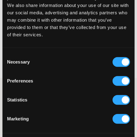
We also share information about your use of our site with
Petit
Parfait
Grande
our social media, advertising and analytics partners who
may combine it with other information that you’ve
provided to them or that they’ve collected from your use
of their services.
CHOISIR LA TAILLE
Consent
Livraison gratuite à partir de 69 €
Necessary
Selection
Garantie de remboursement pendant 60 jours
Livraisons rapides
Preferences
Shorts beige clair en mélange de lin de Grunt. À la taille, il y a
un élastique et un laçage, et la coupe est détendue. Des poches
Statistics
sont placées sur le côté. Ces shorts, vous pouvez les porter aussi
bien au quotidien qu’à des occasions plus festives.
Shorts
Marketing
Élastique
Laçage
Poches latérales