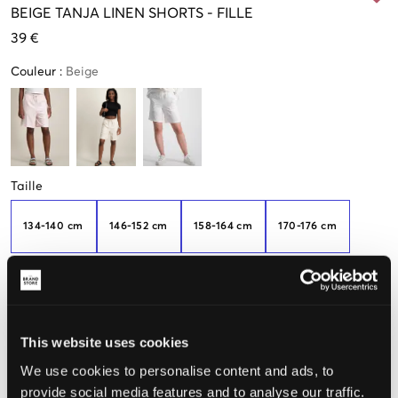
BEIGE
TANJA LINEN SHORTS
-
FILLE
39 €
Couleur
:
Beige
Taille
134-140 cm
146-152 cm
158-164 cm
170-176 cm
Petite
quantité
en stock
182-188
This website uses cookies
We use cookies to personalise content and ads, to
provide social media features and to analyse our traffic.
Taille perçue