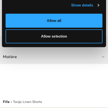
Coupe détendue
Show details
Couleur : Sable
Numéro d'article
:
112586-003
Allow all
Conseils de lavage
:
Allow selection
Plus d'informations sur les instructions de lavage
Matière
Fille
Tanja Linen Shorts