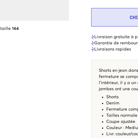
CH
taille
164
Livraison gratuite à p
Garantie de rembour
Livraisons rapides
Shorts en jean dan
fermeture se compo
l’intérieur, il y a u
jambes ont une cou
Shorts
Denim
Fermeture comp
Tailles normale
Coupe ajustée
Couleur : Med
Livr. couleur/c