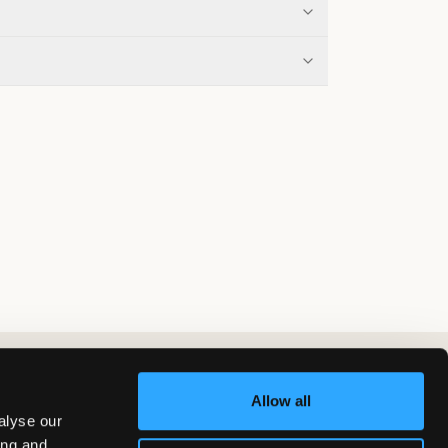
Allow all
alyse our
ing and