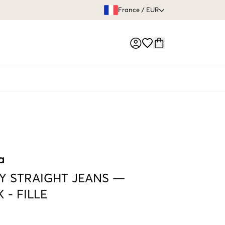
GARANTIE DE REMBOURSE
France
/
EUR
Market switch
a
Y STRAIGHT JEANS —
K
-
FILLE