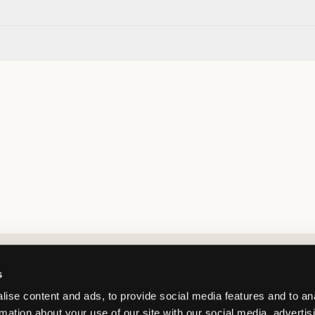
Market switcher
s
ise content and ads, to provide social media features and to an
rmation about your use of our site with our social media, advertis