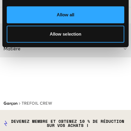
Allow all
Conseils de lavage
:
Plus d'informations sur les instructions de lavage
Allow selection
Matière
Garçon
TREFOIL CREW
DEVENEZ MEMBRE ET OBTENEZ 10 % DE RÉDUCTION
SUR VOS ACHATS !