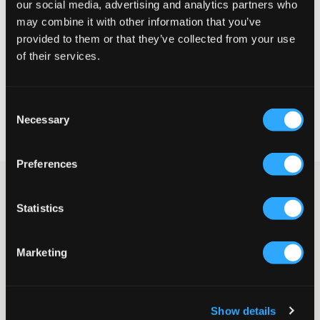
our social media, advertising and analytics partners who
Petit
Parfait
Grande
may combine it with other information that you’ve
provided to them or that they’ve collected from your use
of their services.
CHOISIR LA TAILLE
Consent
Livraison gratuite à partir de 69 €
Necessary
Selection
Garantie de remboursement pendant 60 jours
Livraisons rapides
Preferences
Sweatshirt d’Adidas Originals avec grand imprimé sur le
devant. C’est un vêtement classique qui ne se démodera jamais.
Statistics
Doux, agréable et sportif !
Sweatshirt
Col rond
Marketing
Logo imprimé
Bords-côtes aux poignets et à la taille
Couleur : Black
Show details
Numéro d'article
:
110766-001