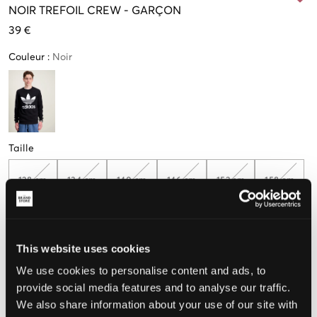
NOIR
TREFOIL CREW
-
GARÇON
39 €
Couleur
:
Noir
Taille
128 cm
134 cm
140 cm
146 cm
152 cm
158 cm
164 cm
170 cm
176 cm
This website uses cookies
We use cookies to personalise content and ads, to
provide social media features and to analyse our traffic.
Taille perçue
We also share information about your use of our site with