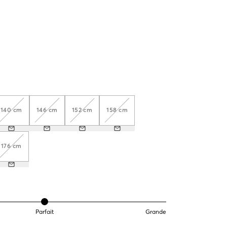
140 cm
146 cm
152 cm
158 cm
176 cm
Parfait
Grande