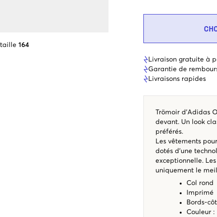
CH
taille
164
Livraison gratuite à p
Garantie de rembour
Livraisons rapides
Trömoir d'Adidas O
devant. Un look cla
préférés.
Les vêtements pour 
dotés d'une techno
exceptionnelle. Les
uniquement le meill
Col rond
Imprimé
Bords-côt
Couleur :