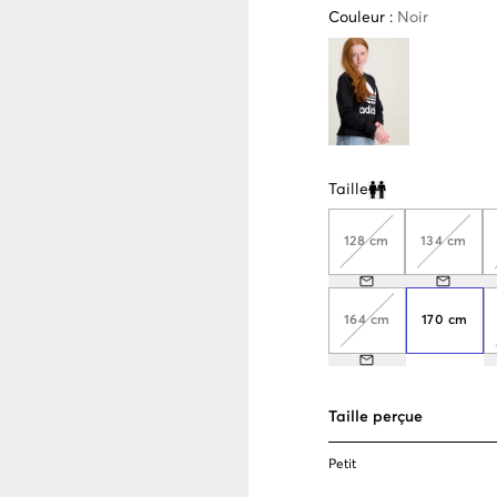
Couleur
:
Noir
Taille
Clone modal
128 cm
134 cm
164 cm
170 cm
Taille perçue
Petit