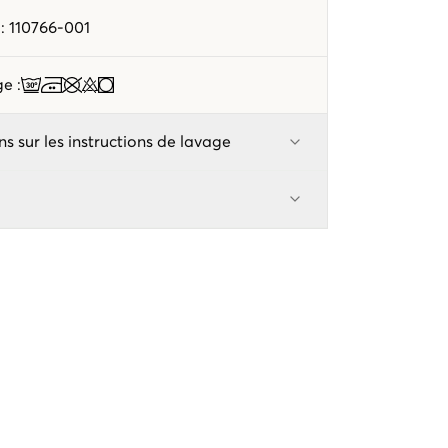
e
:
110766-001
age
:
ns sur les instructions de lavage