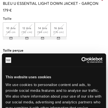
BLEU
U ESSENTIAL LIGHT DOWN JACKET
-
GARÇON
179 €
Taille
10 Ans
12 Ans
14 Ans
16 Ans
140 cm
(152 cm)
(164 cm)
(176 cm)
Taille perçue
Petit
Parfait
Grande
This website uses cookies
CHOISIR LA TAILLE
We use cookies to personalise content and ads, to
provide social media features and to analyse our traffic.
We also share information about your use of our site with
Livraison gratuite à partir de 69 €
our social media, advertising and analytics partners who
Garantie de remboursement pendant 60 jours
Livraisons rapides
may combine it with other information that you’ve