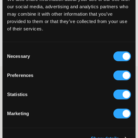
our social media, advertising and analytics partners who
may combine it with other information that you’ve
provided to them or that they’ve collected from your use
CHOISIR LA TAILLE
of their services.
Livraison gratuite à partir de 69 €
Consent
Garantie de remboursement pendant 60 jours
Necessary
Selection
Livraisons rapides
Preferences
Chemise beige à manches courtes en mélange lin de Grunt. La
chemise possède un col et des boutons, et la coupe est droite.
Sur la poitrine, il y a une poche.
Statistics
Chemise
Manches courtes
Col
Marketing
Boutons
Poche poitrine
Coupe droite
Couleur : sable