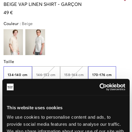
BEIGE
VAP LINEN SHIRT
-
GARÇON
49 €
Couleur
:
Beige
Taille
134-140 cm
146-152 cm
158-164 cm
170-176 cm
182-188
This website uses cookies
We use cookies to personalise content and ads, to
Taille perçue
provide social media features and to analyse our traffic.
We also share information about your use of our site with
Petit
Parfait
Grande