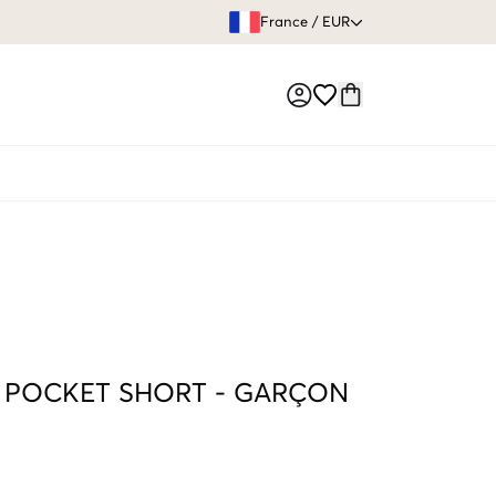
GARANTIE DE REMBOURSE
France
/
EUR
Market switch
 POCKET SHORT
-
GARÇON