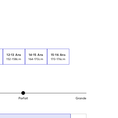
12-13 Ans
14-15 Ans
15-16 Ans
152-158cm
164-170cm
170-176cm
Parfait
Grande