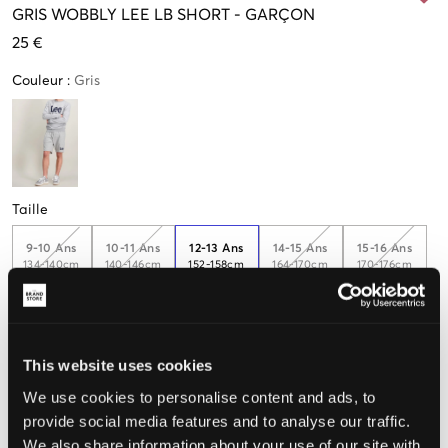
GRIS
WOBBLY LEE LB SHORT
-
GARÇON
25 €
Couleur
:
Gris
Taille
9-10 Ans
10-11 Ans
12-13 Ans
14-15 Ans
15-16 Ans
134-140cm
140-146cm
152-158cm
164-170cm
170-176cm
Taille perçue
This website uses cookies
Petit
Parfait
Grande
We use cookies to personalise content and ads, to
provide social media features and to analyse our traffic.
We also share information about your use of our site with