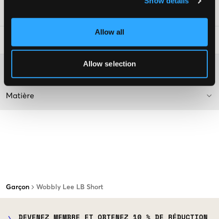
Show details
Numéro d'article
:
123557-004
Allow all
Conseils de lavage
:
Allow selection
Plus d'informations sur les instructions de lavage
Matière
Garçon
Wobbly Lee LB Short
DEVENEZ MEMBRE ET OBTENEZ 10 % DE RÉDUCTION