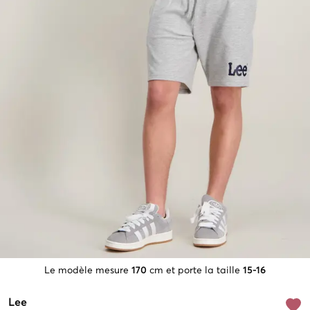
Le modèle mesure
170
cm et porte la taille
15-16
Lee