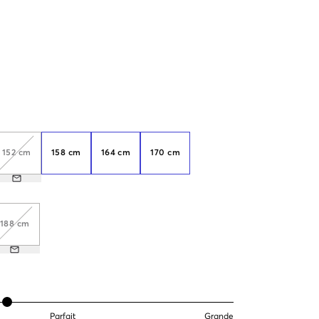
152 cm
158 cm
164 cm
170 cm
188 cm
Parfait
Grande