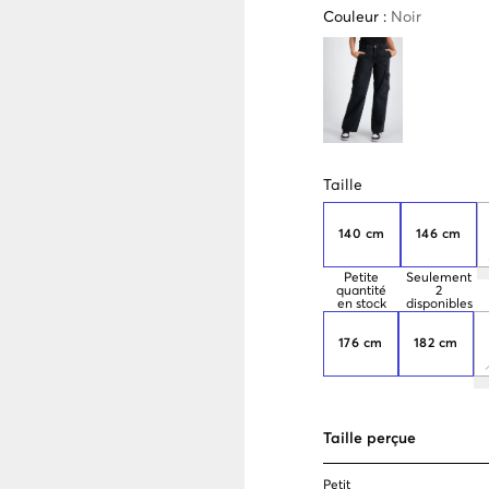
Couleur
:
Noir
Taille
140 cm
146 cm
Petite
Seulement
quantité
2
en stock
disponibles
176 cm
182 cm
Taille perçue
Petit