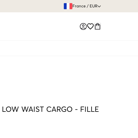
GARANTIE DE REMBOURSE
France
/
EUR
Market switch
 LOW WAIST CARGO
-
FILLE