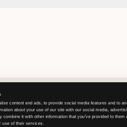
Market switcher
s
ise content and ads, to provide social media features and to an
rmation about your use of our site with our social media, advertis
 combine it with other information that you’ve provided to them o
 use of their services.
France
/
EUR