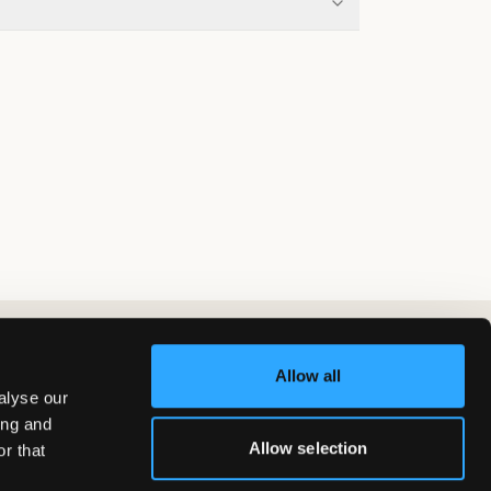
Allow all
alyse our
ing and
Allow selection
r that