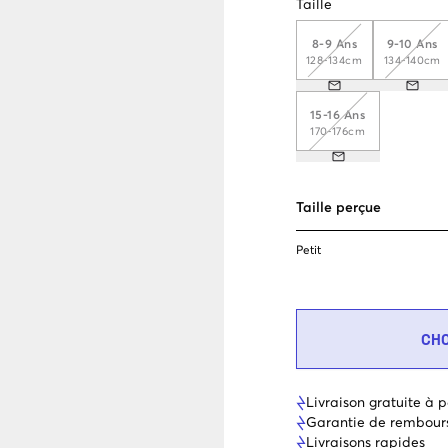
Taille
8-9 Ans
9-10 Ans
128-134cm
134-140cm
15-16 Ans
170-176cm
Taille perçue
Petit
CH
Livraison gratuite à p
Garantie de rembour
Livraisons rapides