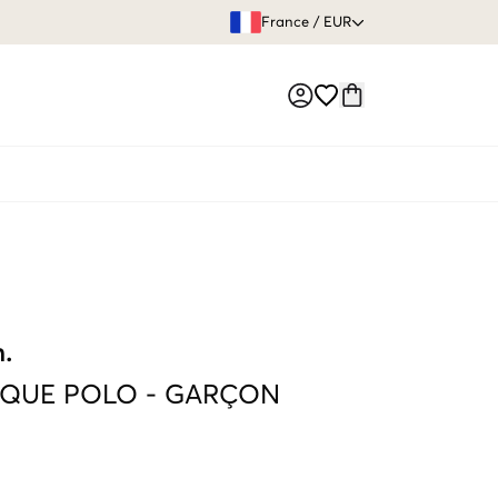
GARANTIE DE REMBOURSE
France
/
EUR
Market switch
n.
IQUE POLO
-
GARÇON