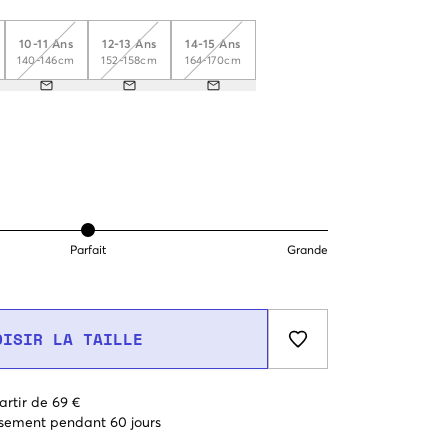
10-11 Ans
12-13 Ans
14-15 Ans
140-146cm
152-158cm
164-170cm
Parfait
Grande
OISIR LA TAILLE
artir de 69 €
sement pendant 60 jours