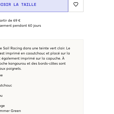
OISIR LA TAILLE
artir de 69 €
sement pendant 60 jours
Sail Racing dans une teinte vert clair. Le
est imprimé en caoutchouc et placé sur la
st également imprimé sur la capuche. À
 poche kangourou et des bords-côtes sont
 aux poignets.
he
utchouc
ou
e
rage
Summer Green