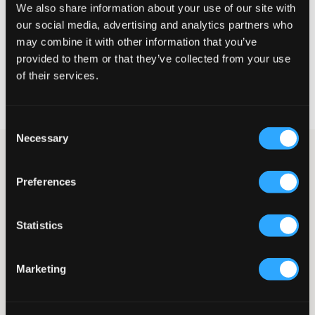
We also share information about your use of our site with
our social media, advertising and analytics partners who
CHOISIR LA TAILLE
may combine it with other information that you’ve
provided to them or that they’ve collected from your use
of their services.
Livraison gratuite à partir de 69 €
Garantie de remboursement pendant 60 jours
Livraisons rapides
Consent
Necessary
Selection
Sweat à capuche de Sail Racing dans une nuance de vert. Le
logo de la marque est imprimé en impression caoutchoutée et
Preferences
placé sur la poitrine. Le logo est également imprimé sur la
capuche. À l'avant, il y a une poche kangourou et des bords-
côtes sont présents en bas et aux poignets.
Statistics
Sweat à capuche
Capuche
Impression caoutchoutée
Marketing
Bords-côtes
Poche kangourou
Coupe normale
Cordon de serrage