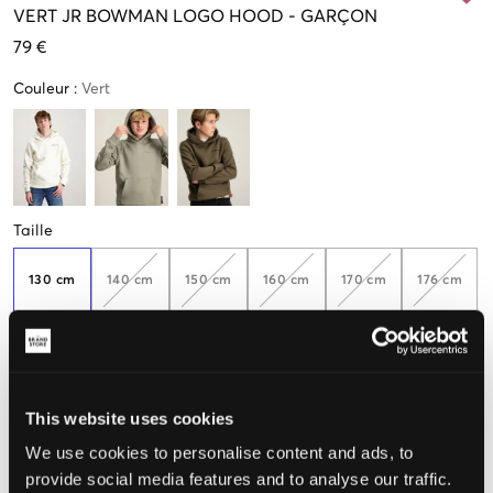
VERT
JR BOWMAN LOGO HOOD
-
GARÇON
79 €
Couleur
:
Vert
Taille
130 cm
140 cm
150 cm
160 cm
170 cm
176 cm
Seulement
2
disponibles
Taille perçue
This website uses cookies
We use cookies to personalise content and ads, to
Petit
Parfait
Grande
provide social media features and to analyse our traffic.