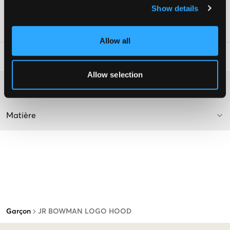
Show details
Couleur : 778 Dusty Green
Numéro d'article
:
131708-005
Allow all
Conseils de lavage
:
Allow selection
Plus d'informations sur les instructions de lavage
Matière
Garçon
JR BOWMAN LOGO HOOD