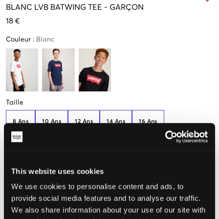
BLANC
LVB BATWING TEE
-
GARÇON
18 €
Couleur
:
Blanc
Taille
8 Ans
10 Ans
12 Ans
14 Ans
16 Ans
128 cm
140 cm
152 cm
164 cm
176 cm
Seulement
1
disponibles
This website uses cookies
Taille perçue
We use cookies to personalise content and ads, to
provide social media features and to analyse our traffic.
Petit
Parfait
Grande
We also share information about your use of our site with