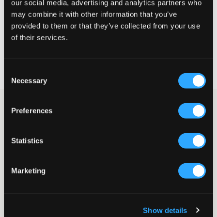
our social media, advertising and analytics partners who
may combine it with other information that you’ve
CHOISIR LA TAILLE
provided to them or that they’ve collected from your use
of their services.
Livraison gratuite à partir de 69 €
Garantie de remboursement pendant 60 jours
Consent
Livraisons rapides
Necessary
Selection
T-shirt blanc de Levis. Le logo classique de la marque est
Preferences
imprimé en rouge et placé sur la poitrine. Le T-shirt a un col
rond et une coupe normale. Si vous cherchez un vrai classique,
celui-ci est parfait.
Statistics
T-shirt
Col rond
Imprimé
Marketing
Coupe normale
Couleur : White
Livr. couleur/code couleur
:
WHITE
Show details
Numéro d'article
:
117963-007