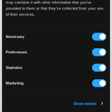
may combine it with other information that you’ve
provided to them or that they’ve collected from your use
CHOISIR LA TAILLE
of their services.
Livraison gratuite à partir de 69 €
Consent
Garantie de remboursement pendant 60 jours
Necessary
Selection
Livraisons rapides
Preferences
T-shirt noir de Levis. Le t-shirt a un col rond et le logo de la
marque est imprimé en rouge. Associez-le de préférence avec
un jean de la même marque.
Statistics
T-shirt
Col rond
Imprimé
Marketing
Couleur : Black
Livr. couleur/code couleur
:
BLACK
Numéro d'article
:
117963-009
Show details