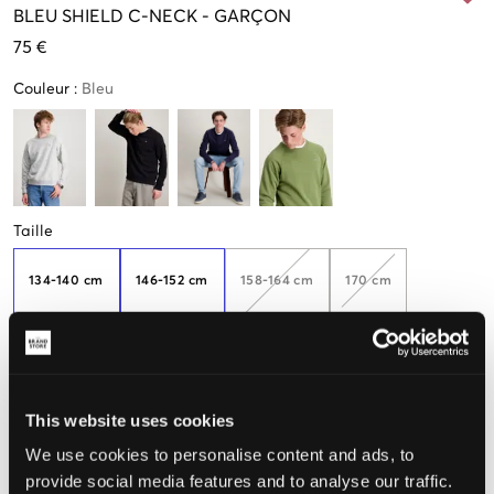
BLEU
SHIELD C-NECK
-
GARÇON
75 €
Couleur
:
Bleu
Taille
134-140 cm
146-152 cm
158-164 cm
170 cm
176 cm
This website uses cookies
We use cookies to personalise content and ads, to
Taille perçue
provide social media features and to analyse our traffic.