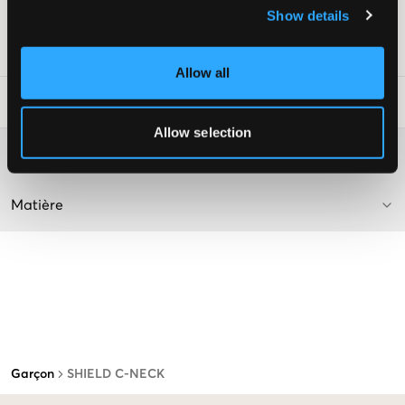
Show details
Livr. couleur/code couleur
:
EVENING BLUE
Numéro d'article
:
126673-005
Allow all
Conseils de lavage
:
Allow selection
Plus d'informations sur les instructions de lavage
Matière
Garçon
SHIELD C-NECK