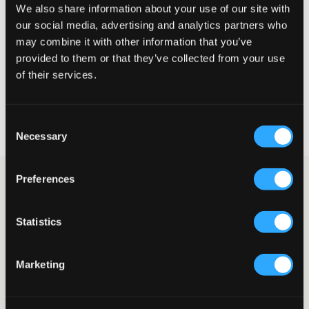
Petit
Parfait
Grande
We also share information about your use of our site with
our social media, advertising and analytics partners who
may combine it with other information that you’ve
provided to them or that they’ve collected from your use
CHOISIR LA TAILLE
of their services.
Livraison gratuite à partir de 69 €
Consent
Garantie de remboursement pendant 60 jours
Necessary
Selection
Livraisons rapides
Preferences
Haut de sweatshirt bleu marine de Gant. Le vêtement présente
un col rond et une coupe normale. Le logo de la marque est
brodé et placé au centre sur la poitrine. C’est un véritable
Statistics
classique et ne manquez pas les pantalons assortis.
Sweatshirt
Col rond
Marketing
Broderie
Bords côtelés
Coupe normale
Couleur : 433 Evening Blue