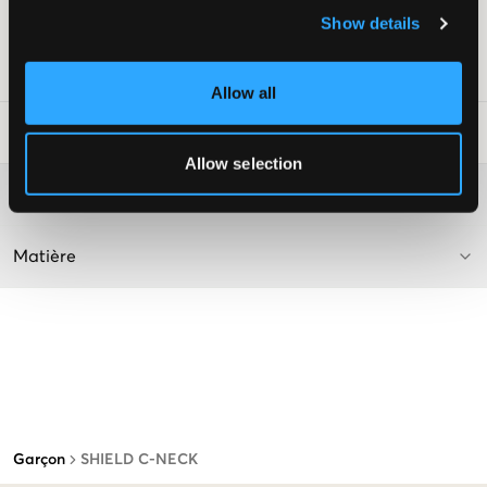
Poignets côtelés
Show details
Couleur : 5 Black
Numéro d'article
:
126673-004
Allow all
Conseils de lavage
:
Allow selection
Plus d'informations sur les instructions de lavage
Matière
Garçon
SHIELD C-NECK