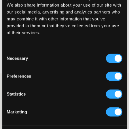
We also share information about your use of our site with
Petit
Parfait
Grande
our social media, advertising and analytics partners who
may combine it with other information that you’ve
provided to them or that they’ve collected from your use
of their services.
CHOISIR LA TAILLE
Consent
Livraison gratuite à partir de 69 €
Necessary
Selection
Garantie de remboursement pendant 60 jours
Livraisons rapides
Preferences
Homme sweatshirt noir de Gant. Le pull a un col rond et une
coupe normale. Le logo de la marque est brodé et placé sur la
Statistics
poitrine. Des poignets côtelés sont présents en bas et aux
extrémités des manches. C’est un véritable classique !
Veste de survêtement
Marketing
Col rond
Coupe normale
Broderie